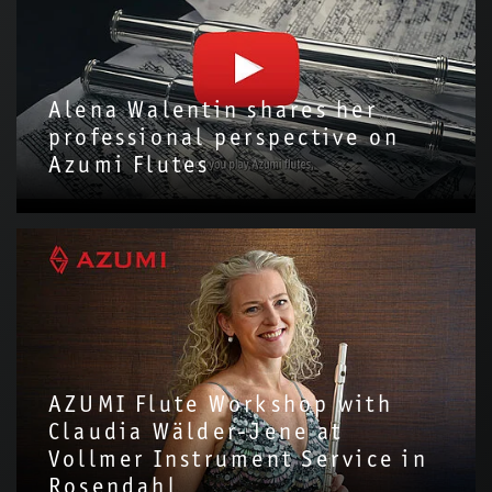
Alena Walentin shares her
professional perspective on
Azumi Flutes
We are delighted to have invited Alena Walentin to introduce
the Azumi Flute with us!Through this video, we hope to share
more about the story and…
AZUMI Flute Workshop with
Claudia Wälder-Jene at
Vollmer Instrument Service in
Rosendahl