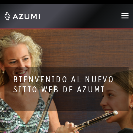
Show convenient version of this site
Don't show this message again
BIENVENIDO AL NUEVO
SITIO WEB DE AZUMI