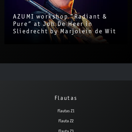
AZUMI workshop “Radiant &
Pure” at Joh De Heer in
Sliedrecht by Marjolein de Wit
Flautas
Flautas Z1
Flauta Z2
Flauta Z3