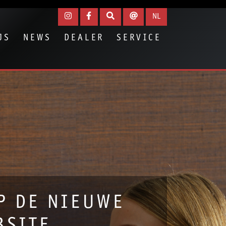
NL
JS
NEWS
DEALER
SERVICE
P DE NIEUWE
BSITE