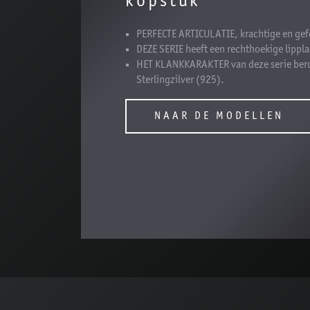
kopstuk
PERFECTE ARTICULATIE, krachtige en gef
DEZE SERIE heeft een rechthoekige lippla
HET KLANKKARAKTER van deze serie berus
Sterlingzilver (925).
NAAR DE MODELLEN