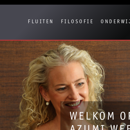
Show convenient version of this site
Don't show this message again
FLUITEN
FILOSOFIE
ONDERWI
WELKOM O
AZUMI WE