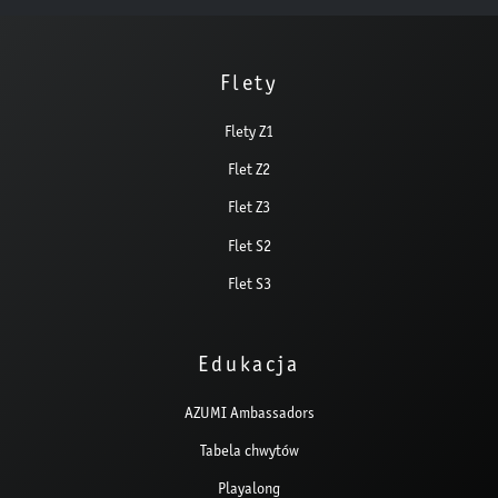
Flety
Flety Z1
Flet Z2
Flet Z3
Flet S2
Flet S3
Edukacja
AZUMI Ambassadors
Tabela chwytów
Playalong