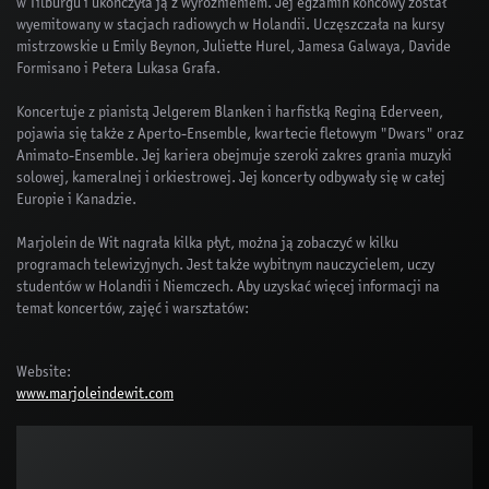
w Tilburgu i ukończyła ją z wyróżnieniem. Jej egzamin końcowy został
wyemitowany w stacjach radiowych w Holandii. Uczęszczała na kursy
mistrzowskie u Emily Beynon, Juliette Hurel, Jamesa Galwaya, Davide
Formisano i Petera Lukasa Grafa.
Koncertuje z pianistą Jelgerem Blanken i harfistką Reginą Ederveen,
pojawia się także z Aperto-Ensemble, kwartecie fletowym "Dwars" oraz
Animato-Ensemble. Jej kariera obejmuje szeroki zakres grania muzyki
solowej, kameralnej i orkiestrowej. Jej koncerty odbywały się w całej
Europie i Kanadzie.
Marjolein de Wit nagrała kilka płyt, można ją zobaczyć w kilku
programach telewizyjnych. Jest także wybitnym nauczycielem, uczy
studentów w Holandii i Niemczech. Aby uzyskać więcej informacji na
temat koncertów, zajęć i warsztatów:
Website:
www.marjoleindewit.com