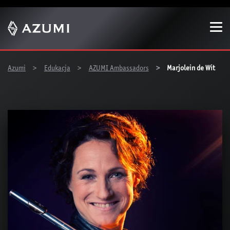
Show convenient version of this site
Don't show this message again
You are here:
Azumi
Edukacja
AZUMI Ambassadors
Marjolein de Wit