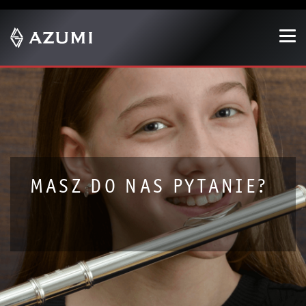
Show convenient version of this site
Don't show this message again
MASZ DO NAS PYTANIE?