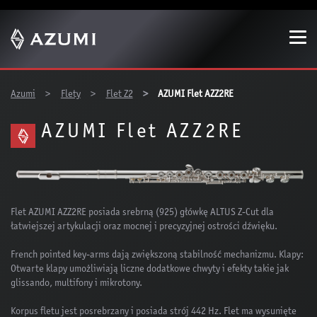
Show convenient version of this site
Don't show this message again
You are here:
Azumi
Flety
Flet Z2
AZUMI Flet AZZ2RE
AZUMI Flet AZZ2RE
Flet AZUMI AZZ2RE posiada srebrną (925) główkę ALTUS Z-Cut dla
łatwiejszej artykulacji oraz mocnej i precyzyjnej ostrości dźwięku.
French pointed key-arms dają zwiększoną stabilność mechanizmu. Klapy:
Otwarte klapy umożliwiają liczne dodatkowe chwyty i efekty takie jak
glissando, multifony i mikrotony.
Korpus fletu jest posrebrzany i posiada strój 442 Hz. Flet ma wysunięte