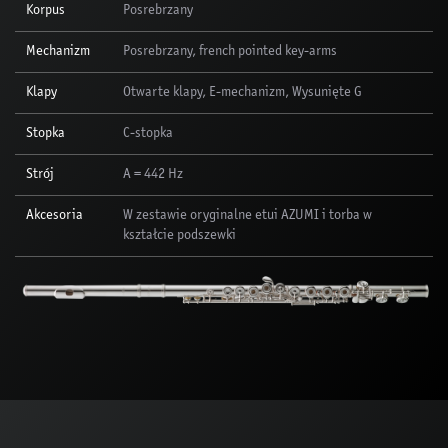
Korpus
Posrebrzany
Mechanizm
Posrebrzany, french pointed key-arms
Klapy
Otwarte klapy, E-mechanizm, Wysunięte G
Stopka
C-stopka
Strój
A = 442 Hz
Akcesoria
W zestawie oryginalne etui AZUMI i torba w
kształcie podszewki