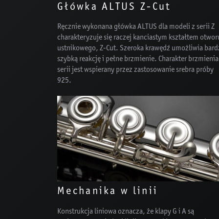
Główka ALTUS Z-Cut
Ręcznie wykonana główka ALTUS dla modeli z serii Z
charakteryzuje się raczej kanciastym kształtem otwor
ustnikowego, Z-Cut. Szeroka krawędź umożliwia bard
szybką reakcję i pełne brzmienie. Charakter brzmienia 
serii jest wspierany przez zastosowanie srebra próby
925.
Mechanika w linii
Konstrukcja liniowa oznacza, że klapy G i A są