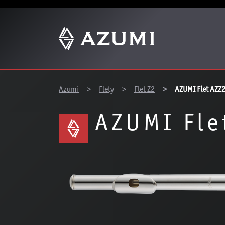
You are here:
Azumi
Flety
Flet Z2
AZUMI Flet AZZ
AZUMI Fle