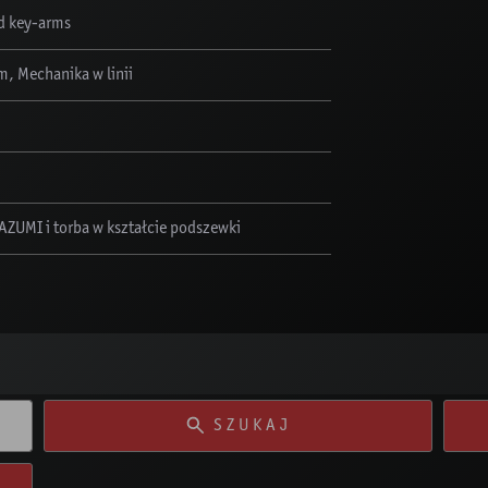
d key-arms
, Mechanika w linii
 AZUMI i torba w kształcie podszewki
SZUKAJ