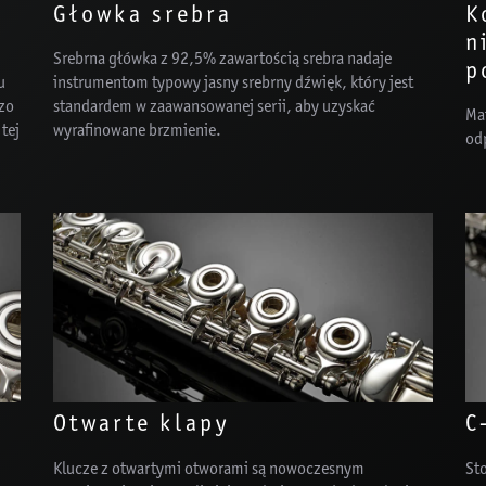
Głowka srebra
K
n
Srebrna główka z 92,5% zawartością srebra nadaje
p
u
instrumentom typowy jasny srebrny dźwięk, który jest
zo
standardem w zaawansowanej serii, aby uzyskać
Mat
tej
wyrafinowane brzmienie.
od
Otwarte klapy
C
Klucze z otwartymi otworami są nowoczesnym
Sto