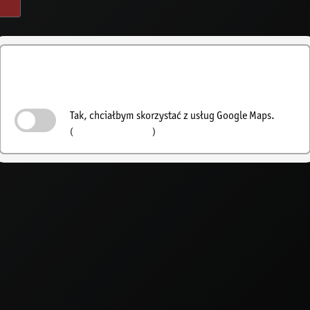
Aktywuj wyszukiwanie
sprzedawców
Tak, chciałbym skorzystać z usług Google Maps.
(
Polityka prywatności
)