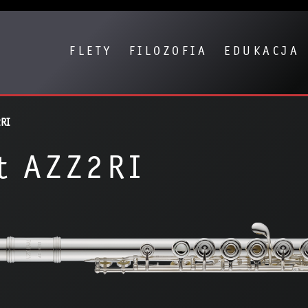
Show convenient version of this site
Don't show this message again
FLETY
FILOZOFIA
EDUKACJA
2RI
t AZZ2RI