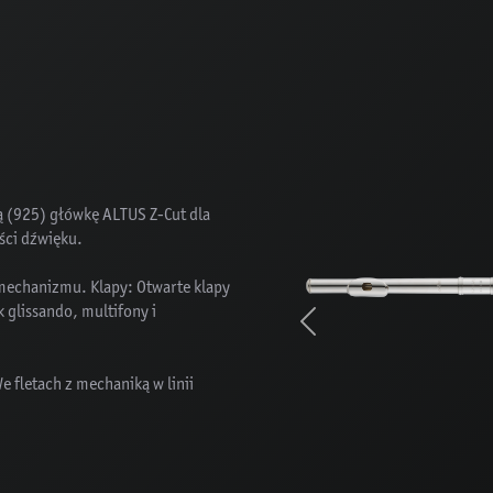
ną (925) główkę ALTUS Z-Cut dla
ości dźwięku.
 mechanizmu. Klapy: Otwarte klapy
k glissando, multifony i
Previous
We fletach z mechaniką w linii