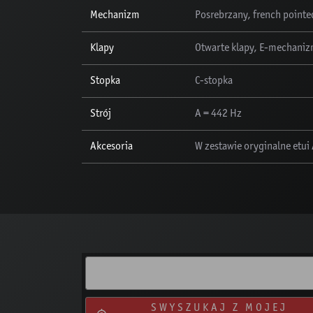
Mechanizm
Posrebrzany, french pointe
Klapy
Otwarte klapy, E-mechanizm
Stopka
C-stopka
Strój
A = 442 Hz
Akcesoria
W zestawie oryginalne etui
SWYSZUKAJ Z MOJEJ