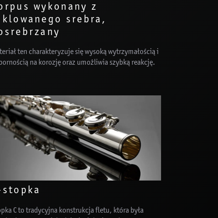
orpus wykonany z
iklowanego srebra,
osrebrzany
eriał ten charakteryzuje się wysoką wytrzymałością i
pornością na korozję oraz umożliwia szybką reakcję.
-stopka
pka C to tradycyjna konstrukcja fletu, która była