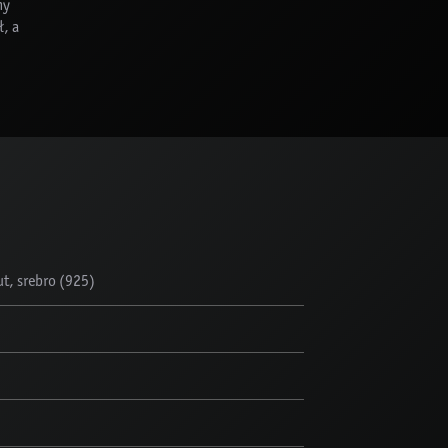
ny
, a
t, srebro (925)