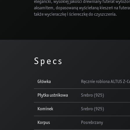
elegancki, wysokiej jakości drewniany futerał wyłożo
aksamitem, dopasowaną wyściełaną kieszeń na futerał
także wycieraczkę i ściereczkę do czyszczenia.
Specs
Główka
Ręcznie robiona ALTUS Z-Cu
Płytka ustnikowa
Srebro (925)
Kominek
Srebro (925)
Korpus
Posrebrzany