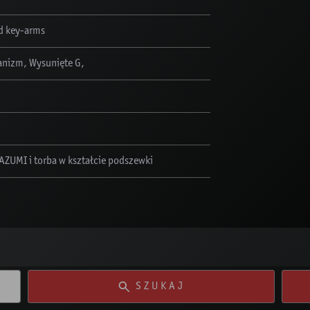
d key-arms
anizm, Wysunięte G,
 AZUMI i torba w kształcie podszewki
SZUKAJ