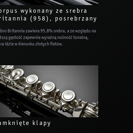
orpus wykonany ze srebra
ritannia (958), posrebrzany
bro Britannia zawiera 95,8% srebra, a ze względu na
ższą gęstość zapewnia wyraźną nośność tonalną,
ra idzie w kierunku złotych fletów.
amknięte klapy