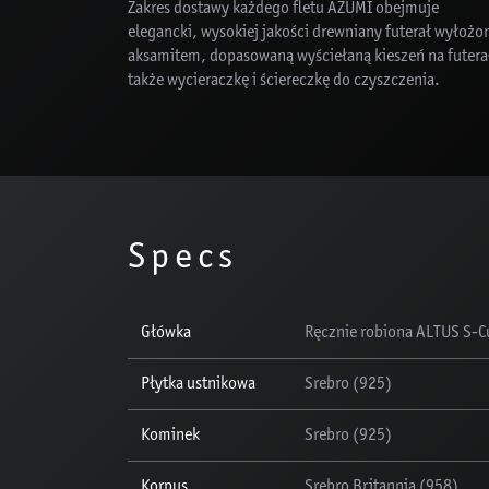
Zakres dostawy każdego fletu AZUMI obejmuje
elegancki, wysokiej jakości drewniany futerał wyłożo
aksamitem, dopasowaną wyściełaną kieszeń na futerał
także wycieraczkę i ściereczkę do czyszczenia.
Specs
Główka
Ręcznie robiona ALTUS S-Cu
Płytka ustnikowa
Srebro (925)
Kominek
Srebro (925)
Korpus
Srebro Britannia (958)