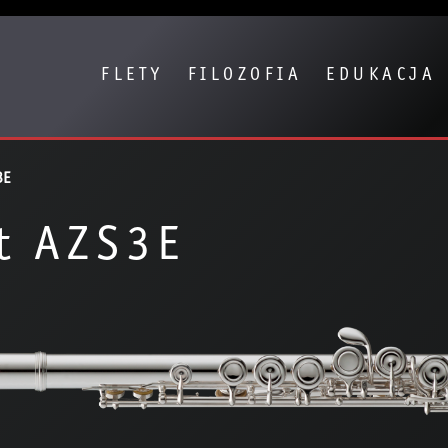
Show convenient version of this site
Don't show this message again
FLETY
FILOZOFIA
EDUKACJA
3E
t AZS3E