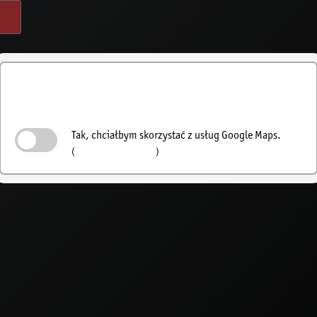
Aktywuj wyszukiwanie
sprzedawców
Tak, chciałbym skorzystać z usług Google Maps.
(
Polityka prywatności
)