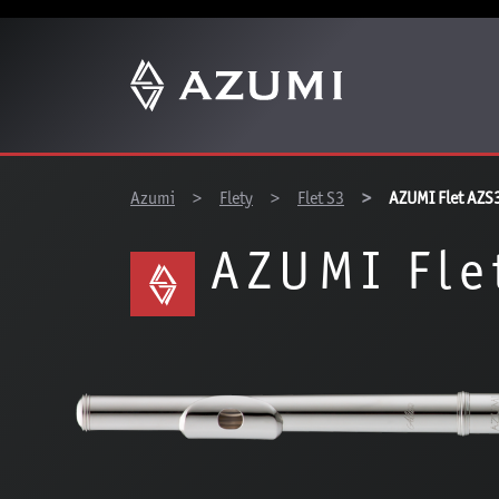
You are here:
Azumi
Flety
Flet S3
AZUMI Flet AZS
AZUMI Fle