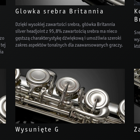
Glowka srebra Britannia
K
B
Dzięki wysokiej zawartości srebra, główka Britannia
silver headjoint z 95,8% zawartością srebra ma nieco
Sre
dzo
gęstszą charakterystykę dźwiękową i umożliwia szeroki
wy
tej
zakres aspektów tonalnych dla zaawansowanych graczy.
któ
ia
Wysunięte G
Z