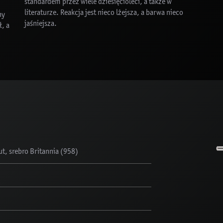
standardem przez wiele dziesięcioleci, a także w
literaturze. Reakcja jest nieco lżejsza, a barwa nieco
ny
jaśniejsza.
, a
t, srebro Britannia (958)