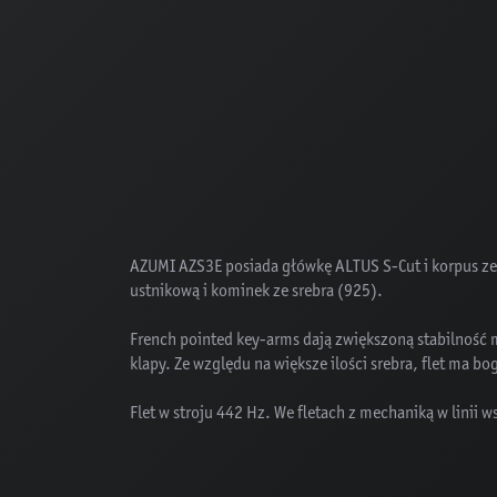
AZUMI AZS3E posiada główkę ALTUS S-Cut i korpus ze 
ustnikową i kominek ze srebra (925).
French pointed key-arms dają zwiększoną stabilność
klapy. Ze względu na większe ilości srebra, flet ma b
Flet w stroju 442 Hz. We fletach z mechaniką w linii w