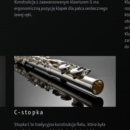
Konstrukcja z zaawansowanym klawiszem G ma
Kl
ergonomiczną pozycję klapek dla palca serdecznego
ro
lewej ręki.
kt
otw
uc
Kl
za
do
C-stopka
Stopka C to tradycyjna konstrukcja fletu, która była