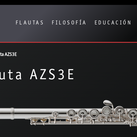
Show convenient version of this site
Don't show this message again
FLAUTAS
FILOSOFÍA
EDUCACIÓN
ta AZS3E
uta AZS3E