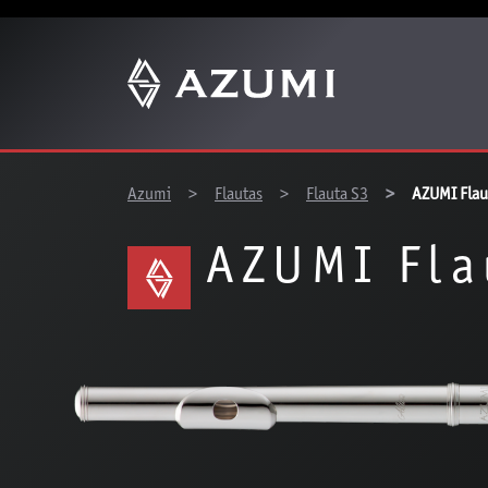
You are here:
Azumi
Flautas
Flauta S3
AZUMI Flau
AZUMI Fla