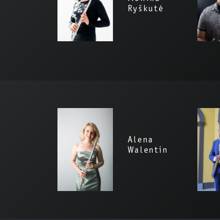
Ryškutė
Alena
Walentin