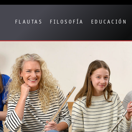
Show convenient version of this site
Don't show this message again
FLAUTAS
FILOSOFÍA
EDUCACIÓN