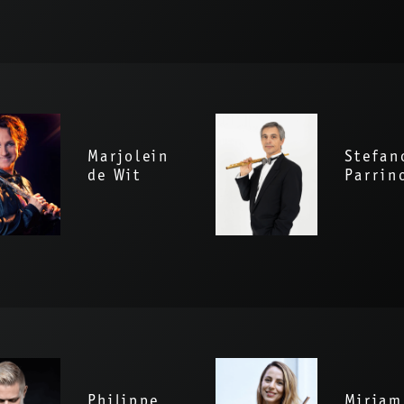
Marjolein
Stefan
de Wit
Parrin
Philippe
Mirjam