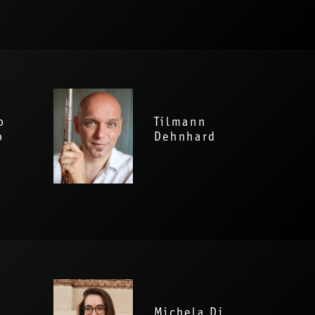
o
Tilmann
o
Dehnhard
Michela Di