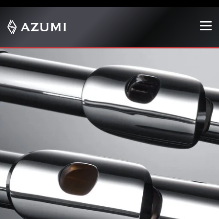
Show convenient version of this site
Don't show this message again