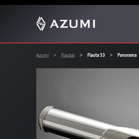
You are here:
Azumi
Flautas
Flauta S3
Panorama