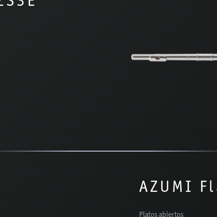
ZS3E
AZUMI F
Platos abiertos