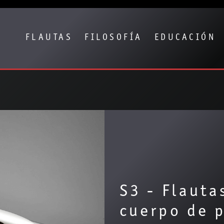
Show convenient version of this site
Don't show this message again
FLAUTAS
FILOSOFÍA
EDUCACIÓN
S3 - Flauta
cuerpo de p