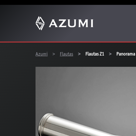
You are here:
Azumi
Flautas
Flautas Z1
Panorama