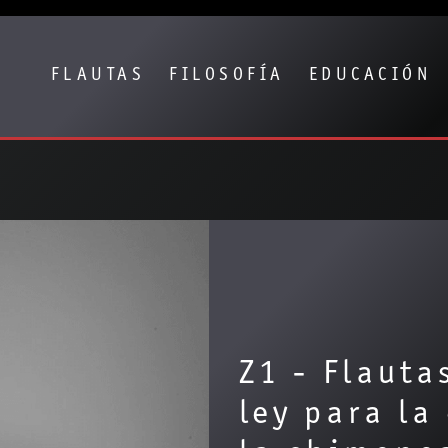
Show convenient version of this site
Don't show this message again
FLAUTAS
FILOSOFÍA
EDUCACIÓN
Z1 - Flauta
ley para l