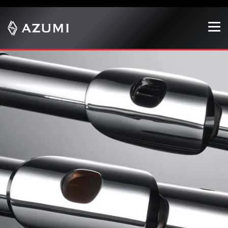
Show convenient version of this site
Don't show this message again