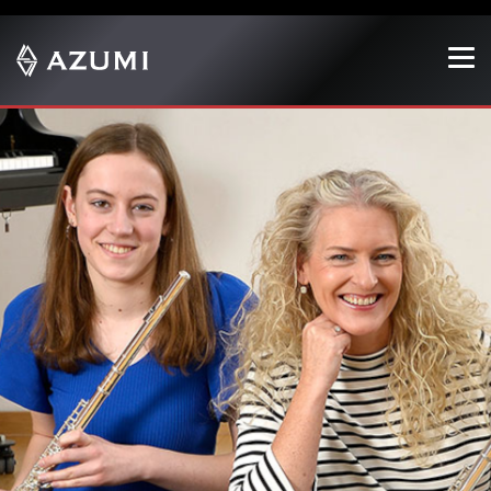
Show convenient version of this site
Don't show this message again