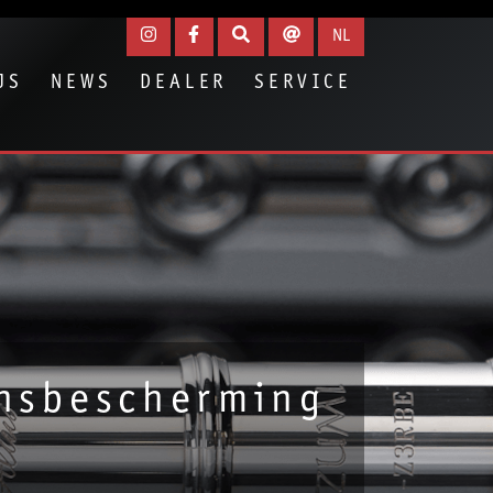
NL
JS
NEWS
DEALER
SERVICE
nsbescherming