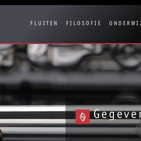
Show convenient version of this site
Don't show this message again
FLUITEN
FILOSOFIE
ONDERWI
Gegeve