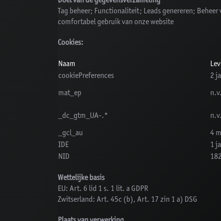
Doel van de gegevensverzameling
Tag beheer; Functionaliteit; Leads genereren; Beheer
comfortabel gebruik van onze website
Cookies:
Naam
Lev
cookiePreferences
2 j
mat_ep
n.v
_dc_gtm_UA-.*
n.v
_gcl_au
4 
IDE
1 j
NID
182
Wettelijke basis
EU: Art. 6 lid 1 s. 1 lit. a GDPR
Zwitserland: Art. 45c (b), Art. 17 zin 1 a) DSG
Plaats van verwerking