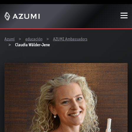
Show convenient version of this site
Don't show this message again
You are here:
Azumi
educación
AZUMI Ambassadors
Claudia Wälder-Jene