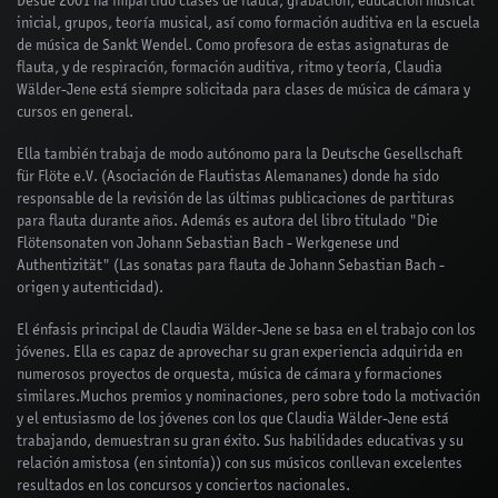
Desde 2001 ha impartido clases de flauta, grabación, educación musical
inicial, grupos, teoría musical, así como formación auditiva en la escuela
de música de Sankt Wendel. Como profesora de estas asignaturas de
flauta, y de respiración, formación auditiva, ritmo y teoría, Claudia
Wälder-Jene está siempre solicitada para clases de música de cámara y
cursos en general.
Ella también trabaja de modo autónomo para la Deutsche Gesellschaft
für Flöte e.V. (Asociación de Flautistas Alemananes) donde ha sido
responsable de la revisión de las últimas publicaciones de partituras
para flauta durante años. Además es autora del libro titulado "Die
Flötensonaten von Johann Sebastian Bach - Werkgenese und
Authentizität" (Las sonatas para flauta de Johann Sebastian Bach -
origen y autenticidad).
El énfasis principal de Claudia Wälder-Jene se basa en el trabajo con los
jóvenes. Ella es capaz de aprovechar su gran experiencia adquirida en
numerosos proyectos de orquesta, música de cámara y formaciones
similares.Muchos premios y nominaciones, pero sobre todo la motivación
y el entusiasmo de los jóvenes con los que Claudia Wälder-Jene está
trabajando, demuestran su gran éxito. Sus habilidades educativas y su
relación amistosa (en sintonía)) con sus músicos conllevan excelentes
resultados en los concursos y conciertos nacionales.