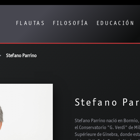
Show convenient version of this site
Don't show this message again
FLAUTAS
FILOSOFÍA
EDUCACIÓN
Stefano Parrino
Stefano Pa
Stefano Parrino nació en Bormio, 
el Conservatorio "G. Verdi" de Mi
Supérieure de Ginebra, donde est