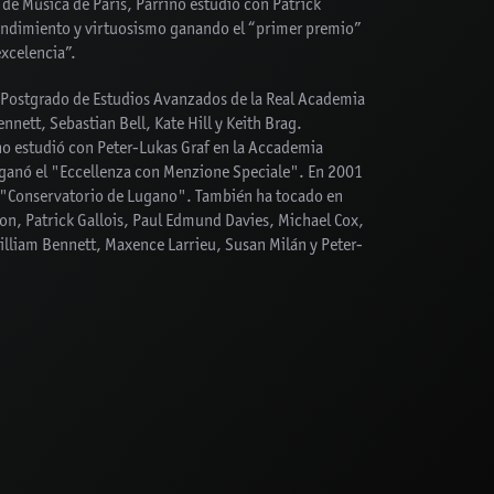
l de Música de París, Parrino estudió con Patrick
rendimiento y virtuosismo ganando el “primer premio”
excelencia”.
 Postgrado de Estudios Avanzados de la Real Academia
nnett, Sebastian Bell, Kate Hill y Keith Brag.
ino estudió con Peter-Lukas Graf en la Accademia
 ganó el "Eccellenza con Menzione Speciale". En 2001
el "Conservatorio de Lugano". También ha tocado en
on, Patrick Gallois, Paul Edmund Davies, Michael Cox,
lliam Bennett, Maxence Larrieu, Susan Milán y Peter-