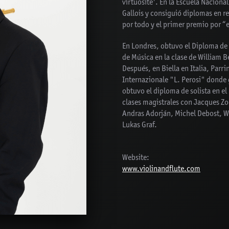
virtuosité'. En la Escuela Naciona
Gallois y consiguió diplomas en 
por todo y el primer premio por “
En Londres, obtuvo el Diploma de
de Música en la clase de William Be
Después, en Biella en Italia, Parr
Internazionale "L. Perosi" donde
obtuvo el diploma de solista en 
clases magistrales con Jacques Zo
Andras Adorján, Michel Debost, Wi
Lukas Graf.
Website:
www.violinandflute.com