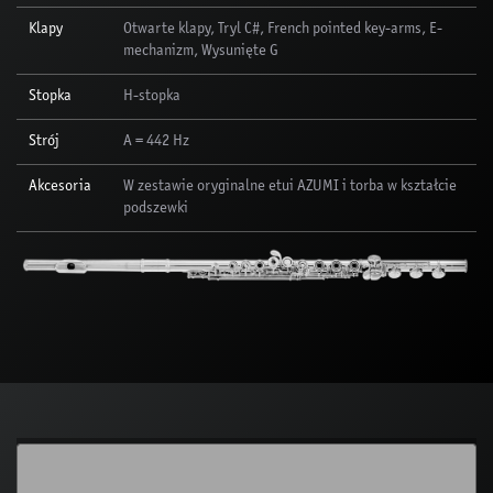
Klapy
Otwarte klapy, Tryl C#, French pointed key-arms, E-
mechanizm, Wysunięte G
Stopka
H-stopka
Strój
A = 442 Hz
Akcesoria
W zestawie oryginalne etui AZUMI i torba w kształcie
podszewki