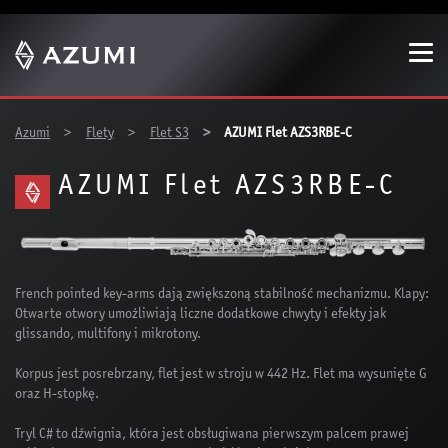
Show convenient version of this site
Don't show this message again
You are here:
Azumi
Flety
Flet S3
AZUMI Flet AZS3RBE-C
AZUMI Flet AZS3RBE-C
French pointed key-arms dają zwiększoną stabilność mechanizmu. Klapy:
Otwarte otwory umożliwiają liczne dodatkowe chwyty i efekty jak
glissando, multifony i mikrotony.
Korpus jest posrebrzany, flet jest w stroju w 442 Hz. Flet ma wysunięte G
oraz H-stopkę.
Tryl C# to dźwignia, która jest obsługiwana pierwszym palcem prawej