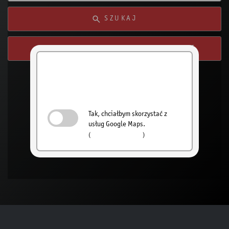
SZUKAJ
SWYSZUKAJ Z MOJEJ LOKALIZACJI
Aktywuj
wyszukiwanie
sprzedawców
Tak, chciałbym skorzystać z
usług Google Maps.
(
Polityka prywatności
)