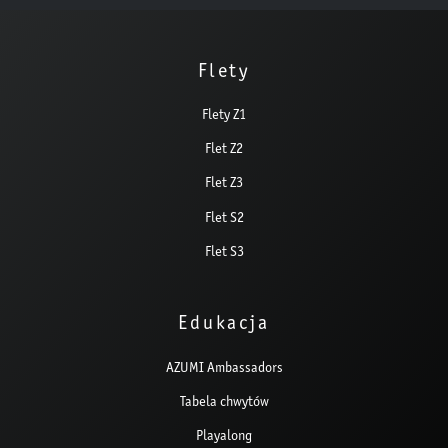
Flety
Flety Z1
Flet Z2
Flet Z3
Flet S2
Flet S3
Edukacja
AZUMI Ambassadors
Tabela chwytów
Playalong