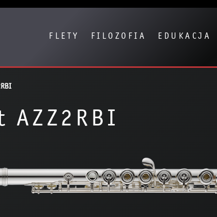
Show convenient version of this site
Don't show this message again
FLETY
FILOZOFIA
EDUKACJA
2RBI
t AZZ2RBI