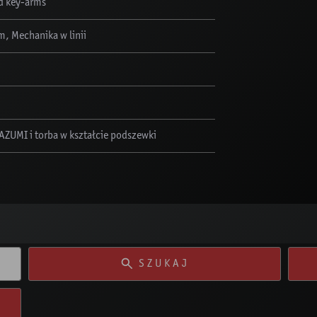
d key-arms
, Mechanika w linii
 AZUMI i torba w kształcie podszewki
SZUKAJ