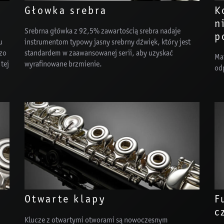
Głowka srebra
K
n
Srebrna główka z 92,5% zawartością srebra nadaje
p
u
instrumentom typowy jasny srebrny dźwięk, który jest
zo
standardem w zaawansowanej serii, aby uzyskać
Mat
tej
wyrafinowane brzmienie.
od
Otwarte klapy
F
c
Klucze z otwartymi otworami są nowoczesnym