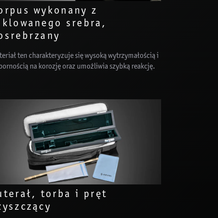
orpus wykonany z
iklowanego srebra,
osrebrzany
eriał ten charakteryzuje się wysoką wytrzymałością i
pornością na korozję oraz umożliwia szybką reakcję.
uterał, torba i pręt
zyszczący