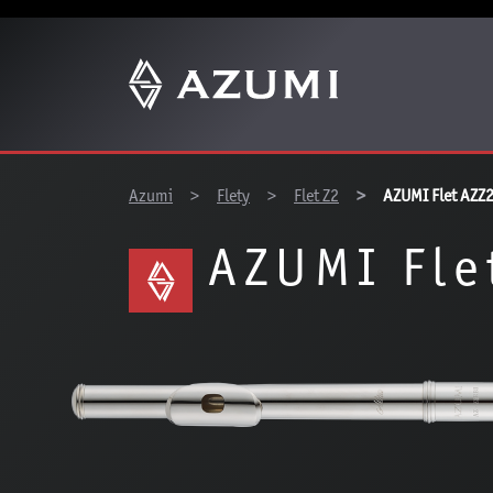
You are here:
Azumi
Flety
Flet Z2
AZUMI Flet AZZ
AZUMI Fle