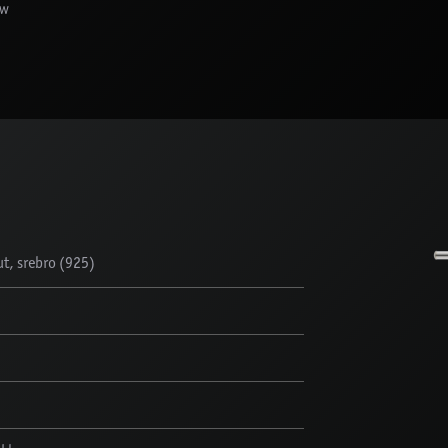
ów
t, srebro (925)