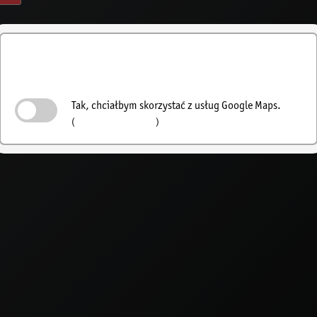
Aktywuj wyszukiwanie
sprzedawców
Tak, chciałbym skorzystać z usług Google Maps.
(
Polityka prywatności
)