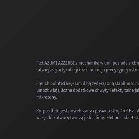
Flet AZUMI AZZ2RBI z mechaniką w linii posiada sreb
łatwiejszej artykulacji oraz mocnej i precyzyjnej ostr
French pointed key-arm dają zwiększoną stabilność 
umożliwiają liczne dodatkowe chwyty i efekty takie ja
mikrotony.
Korpus fletu jest posrebrzany i posiada strój 442 Hz. 
wszystkie otwory tworzą jedną linię. Flet posiada H-s