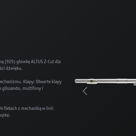
rną (925) główkę ALTUS Z-Cut dla
ości dźwięku.
mechanizmu. Klapy: Otwarte klapy
k glissando, multifony i
Previous
We fletach z mechaniką w linii
topkę.