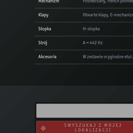
Mechanizm
Posrebrzany, french pointe
Klapy
Otwarte klapy, E-mechanizm
Stopka
H-stopka
Strój
A = 442 Hz
Akcesoria
W zestawie oryginalne etui
SWYSZUKAJ Z MOJEJ
LOKALIZACJI