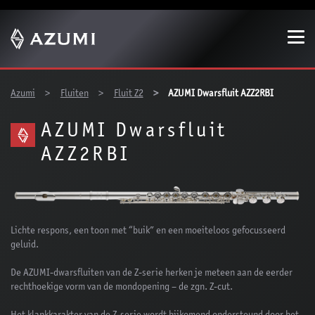
Show convenient version of this site
Don't show this message again
You are here:
Azumi
Fluiten
Fluit Z2
AZUMI Dwarsfluit AZZ2RBI
AZUMI Dwarsfluit
AZZ2RBI
Lichte respons, een toon met “buik” en een moeiteloos gefocusseerd
geluid.
De AZUMI-dwarsfluiten van de Z-serie herken je meteen aan de eerder
rechthoekige vorm van de mondopening – de zgn. Z-cut.