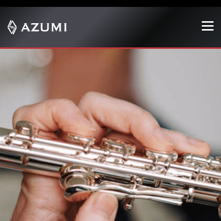
Show convenient version of this site
Don't show this message again