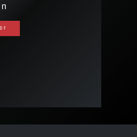
en
DF