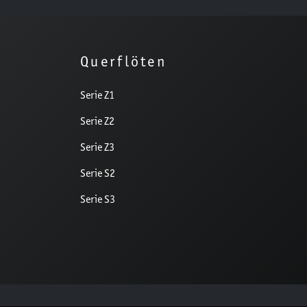
Querflöten
Serie Z1
Serie Z2
Serie Z3
Serie S2
Serie S3