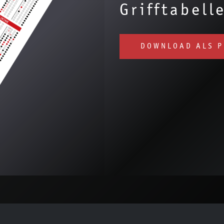
Grifftabell
DOWNLOAD ALS P