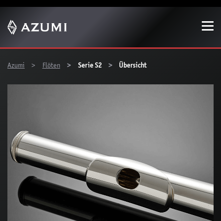
Zeige besser passende Version dieser Seite
Diese Meldung nicht mehr anzeigen
You are here:
Azumi
Flöten
Serie S2
Übersicht