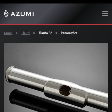
Show convenient version of this site
Don't show this message again
You are here:
Azumi
Flauti
Flauto S2
Panoramica