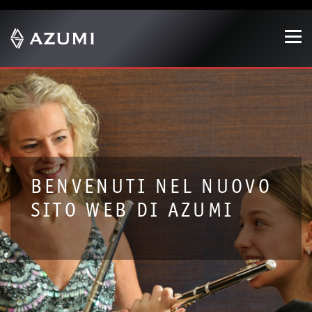
Show convenient version of this site
Don't show this message again
BENVENUTI NEL NUOVO
SITO WEB DI AZUMI