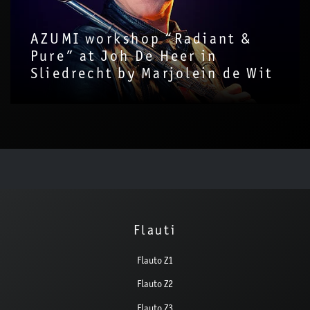
AZUMI workshop “Radiant &
Pure” at Joh De Heer in
Sliedrecht by Marjolein de Wit
Flauti
Flauto Z1
Flauto Z2
Flauto Z3