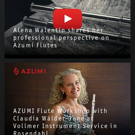
Alena Walentin shares her
professional perspective on
Azumi Flutes
We are delighted to have invited Alena Walentin to introduce
the Azumi Flute with us!Through this video, we hope to share
more about the story and…
AZUMI Flute Workshop with
Claudia Wälder-Jene at
Vollmer Instrument Service in
Rosendahl