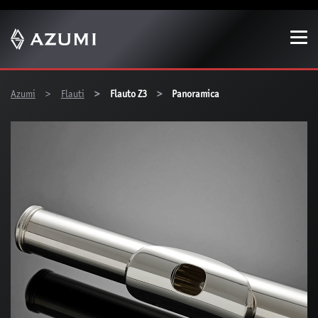
Show convenient version of this site
Don't show this message again
You are here:
Azumi
Flauti
Flauto Z3
Panoramica