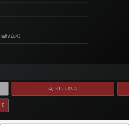
ginali AZUMI
RICERCA
NE