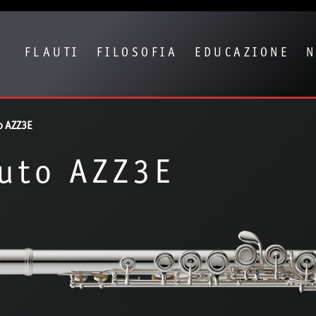
Show convenient version of this site
Don't show this message again
FLAUTI
FILOSOFIA
EDUCAZIONE
o AZZ3E
uto AZZ3E