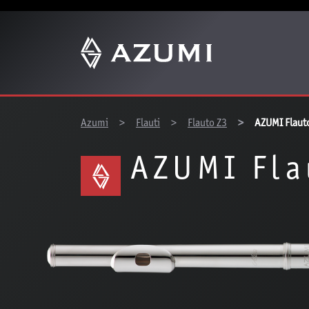
You are here:
Azumi
Flauti
Flauto Z3
AZUMI Flaut
AZUMI Fla