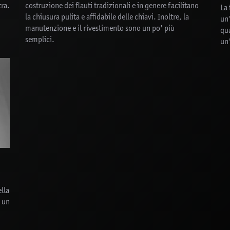
tra.
costruzione dei flauti tradizionali e in genere facilitano
La
la chiusura pulita e affidabile delle chiavi. Inoltre, la
un'
manutenzione e il rivestimento sono un po' più
qua
semplici.
un'
lla
o un