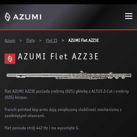
Show convenient version of this site
Don't show this message again
You are here:
Azumi
Flety
Flet Z3
AZUMI Flet AZZ3E
AZUMI Flet AZZ3E
Flet AZUMI AZZ3E posiada srebrną (925) główkę z ALTUS Z-Cut i srebrny
(925) korpus.
French-pointed key-arms dają zwiększoną stabilność mechanizmu z
zamkniętymi otworami.
Flet posiada strój 442 Hz i ma wysunięte G.