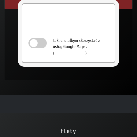
SWYSZUKAJ Z MOJEJ LOKALIZACJI
Aktywuj
wyszukiwanie
sprzedawców
Tak, chciałbym skorzystać z
usług Google Maps.
(
Polityka prywatności
)
Flety