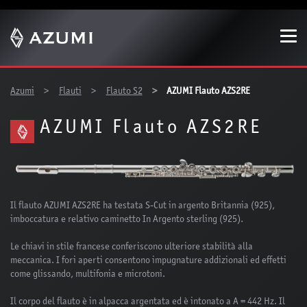
Show convenient version of this site
Don't show this message again
You are here:
Azumi
Flauti
Flauto S2
AZUMI Flauto AZS2RE
AZUMI Flauto AZS2RE
Il flauto AZUMI AZS2RE ha testata S-Cut in argento Britannia (925),
imboccatura e relativo caminetto In Argento sterling (925).
Le chiavi in stile francese conferiscono ulteriore stabilità alla
meccanica. I fori aperti consentono impugnature addizionali ed effetti
come glissando, multifonia e microtoni.
Il corpo del flauto è in alpacca argentata ed è intonato a A = 442 Hz. Il