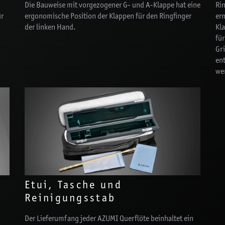
Die Bauweise mit vorgezogener G- und A-Klappe hat eine
Ri
ür
ergonomische Position der Klappen für den Ringfinger
er
der linken Hand.
Kla
für
Gr
ent
we
Etui, Tasche und
Reinigungsstab
Der Lieferumfang jeder AZUMI Querflöte beinhaltet ein