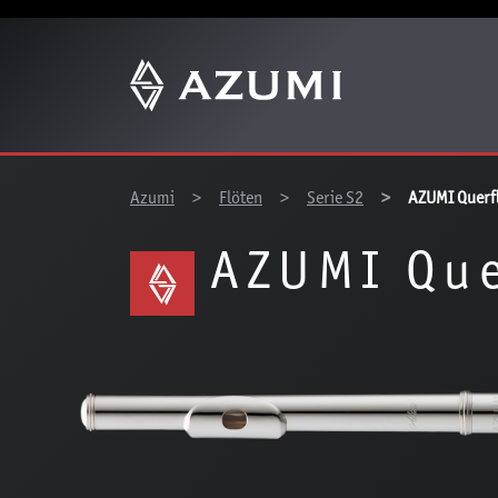
Z
You are here:
Azumi
Flöten
Serie S2
AZUMI Querf
AZUMI Que