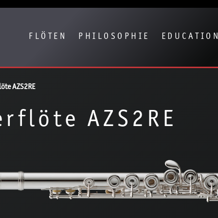
eige besser passende Version dieser Seite
Diese Meldung nicht mehr anze
FLÖTEN
PHILOSOPHIE
EDUCATIO
löte AZS2RE
rflöte AZS2RE