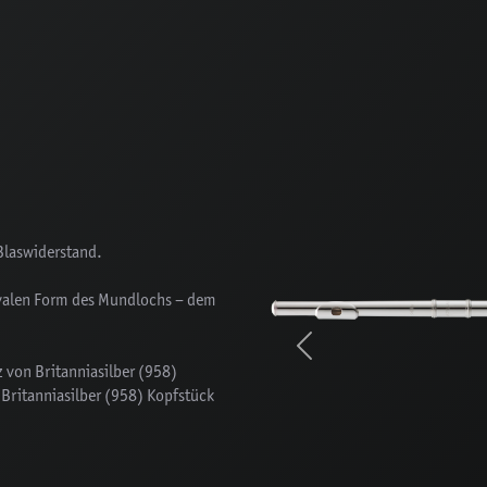
Blaswiderstand.
ovalen Form des Mundlochs – dem
Previous
z von Britanniasilber (958)
n Britanniasilber (958) Kopfstück