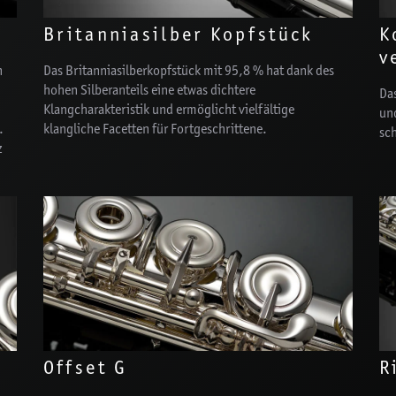
Britanniasilber Kopfstück
K
v
n
Das Britanniasilberkopfstück mit 95,8 % hat dank des
hohen Silberanteils eine etwas dichtere
Das
Klangcharakteristik und ermöglicht vielfältige
un
.
klangliche Facetten für Fortgeschrittene.
sc
z
Offset G
R