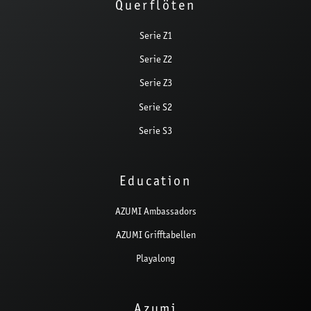
Querflöten
Serie Z1
Serie Z2
Serie Z3
Serie S2
Serie S3
Education
AZUMI Ambassadors
AZUMI Grifftabellen
Playalong
Azumi