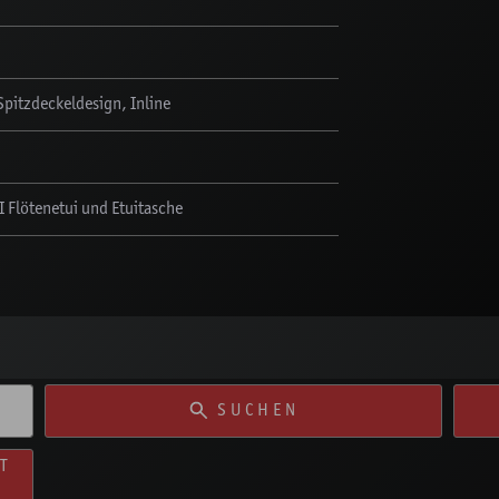
pitzdeckeldesign, Inline
I Flötenetui und Etuitasche
SUCHEN
T