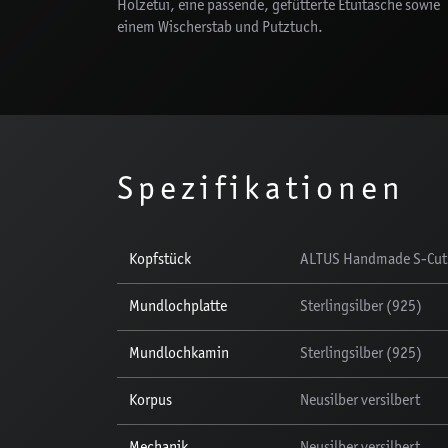
Holzetui, eine passende, gefütterte Etuitasche sowie
einem Wischerstab und Putztuch.
Spezifikationen
Kopfstück
ALTUS Handmade S-Cut, 
Mundlochplatte
Sterlingsilber (925)
Mundlochkamin
Sterlingsilber (925)
Korpus
Neusilber versilbert
Mechanik
Neusilber versilbert