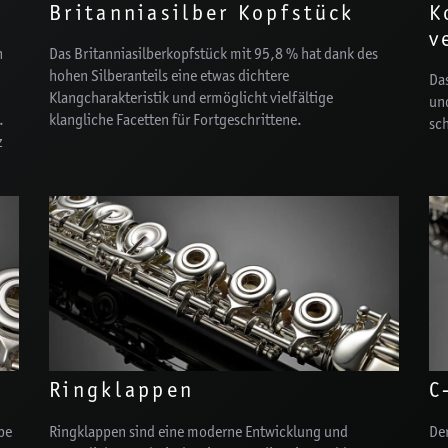
Britanniasilber Kopfstück
K
v
n
Das Britanniasilberkopfstück mit 95,8 % hat dank des
hohen Silberanteils eine etwas dichtere
Das
Klangcharakteristik und ermöglicht vielfältige
un
.
klangliche Facetten für Fortgeschrittene.
sc
z
Ringklappen
C
pe
Ringklappen sind eine moderne Entwicklung und
Der