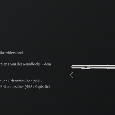
Blaswiderstand.
ovalen Form des Mundlochs – dem
Previous
z von Britanniasilber (958)
n Britanniasilber (958) Kopfstück