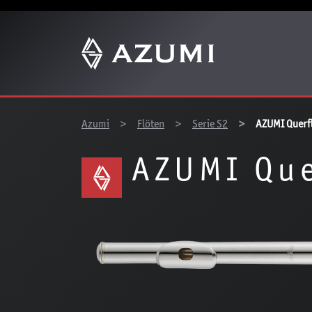
Z
You are here:
Azumi
Flöten
Serie S2
AZUMI Querf
AZUMI Que