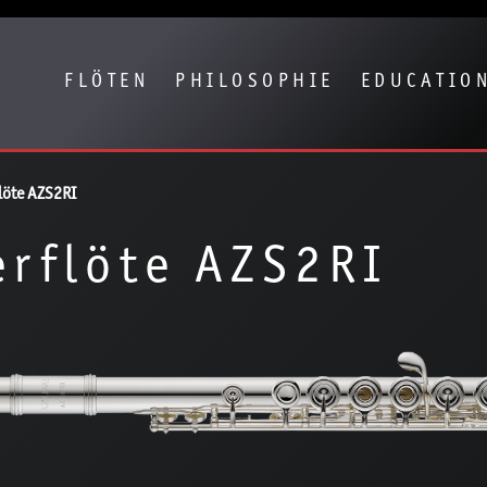
eige besser passende Version dieser Seite
Diese Meldung nicht mehr anze
FLÖTEN
PHILOSOPHIE
EDUCATIO
löte AZS2RI
rflöte AZS2RI