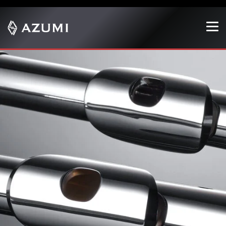
Show convenient version of this site
Don't show this message again