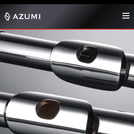
Show convenient version of this site
Don't show this message again