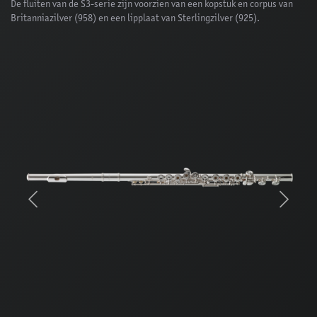
De fluiten van de S3-serie zijn voorzien van een kopstuk en corpus van
Britanniazilver (958) en een lipplaat van Sterlingzilver (925).
Previous
Next