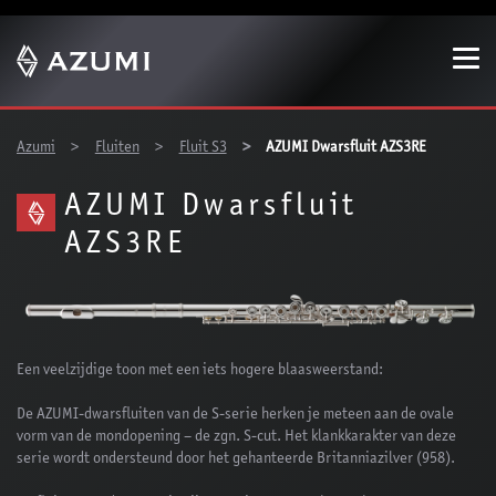
Show convenient version of this site
Don't show this message again
You are here:
Azumi
Fluiten
Fluit S3
AZUMI Dwarsfluit AZS3RE
AZUMI Dwarsfluit
AZS3RE
Een veelzijdige toon met een iets hogere blaasweerstand:
De AZUMI-dwarsfluiten van de S-serie herken je meteen aan de ovale
vorm van de mondopening – de zgn. S-cut. Het klankkarakter van deze
serie wordt ondersteund door het gehanteerde Britanniazilver (958).