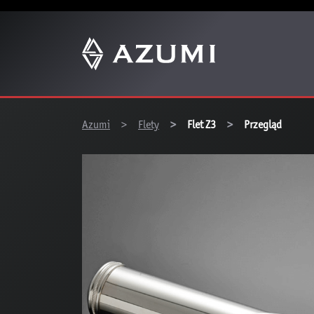
You are here:
Azumi
Flety
Flet Z3
Przegląd