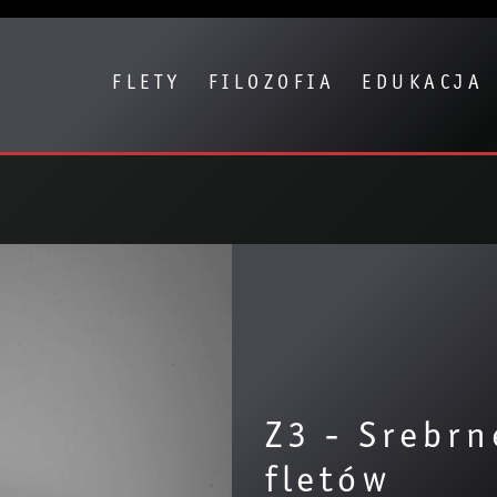
Show convenient version of this site
Don't show this message again
FLETY
FILOZOFIA
EDUKACJA
Z3 - Srebrn
fletów