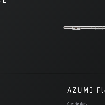
3E
AZUMI Fl
Otwarte klapy