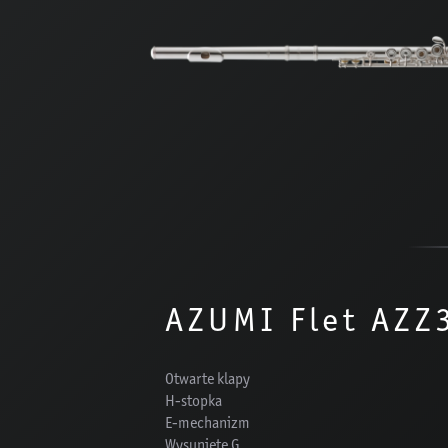
AZUMI Flet AZZ
Otwarte klapy
H-stopka
E-mechanizm
Wysunięte G