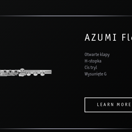
AZUMI Fl
Otwarte klapy
H-stopka
Cis tryl
Wysunięte G
LEARN MORE