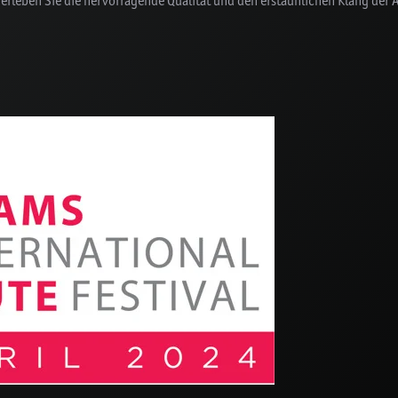
 erleben Sie die hervorragende Qualität und den erstaunlichen Klang der