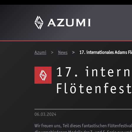
Z
You are here:
Azumi
News
17. internationales Adams Flö
17. inter
Flötenfest
06.03.2024
Wir freuen uns, Teil dieses fantastischen Flötenfesti