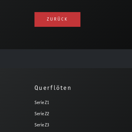
ZURÜCK
Querflöten
Serie Z1
Serie Z2
Serie Z3