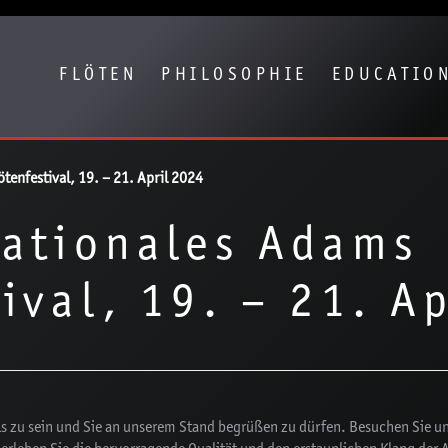
eige besser passende Version dieser Seite
Diese Meldung nicht mehr anze
FLÖTEN
PHILOSOPHIE
EDUCATIO
tenfestival, 19. – 21. April 2024
nationales Adams
ival, 19. – 21. A
vals zu sein und Sie an unserem Stand begrüßen zu dürfen. Besuchen Sie u