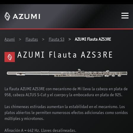
Show convenient version of this site
Don't show this message again
You are here:
Azumi
Flautas
Flauta S3
AZUMI Flauta AZS3RE
AZUMI Flauta AZS3RE
La flauta AZUMI AZS3RE con mecanismo de Mi lleva la cabeza en plata de
958, cabeza ALTUS S-Cut y el cuerpo y la embocadura en plata de 925.
Las chimeneas estiradas aumentan la estabilidad en el mecanismo. Los
platos abiertos le permiten numerosos efectos adicionales como sonidos
múltiples y microtonos.
Afinación A = 442 Hz. Llaves desalineadas.