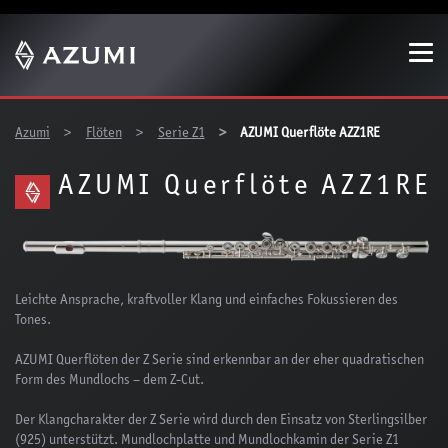
Zeige besser passende Version dieser Seite
Diese Meldung nicht mehr anzeigen
You are here:
Azumi
Flöten
Serie Z1
AZUMI Querflöte AZZ1RE
AZUMI Querflöte AZZ1RE
Leichte Ansprache, kraftvoller Klang und einfaches Fokussieren des
Tones.
AZUMI Querflöten der Z Serie sind erkennbar an der eher quadratischen
Form des Mundlochs – dem Z-Cut.
Der Klangcharakter der Z Serie wird durch den Einsatz von Sterlingsilber
(925) unterstützt. Mundlochplatte und Mundlochkamin der Serie Z1