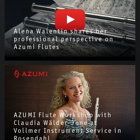
Alena Walentin shares her
professional perspective on
Azumi Flutes
We are delighted to have invited Alena Walentin to introduce
the Azumi Flute with us!Through this video, we hope to share
more about the story and…
AZUMI Flute Workshop with
Claudia Wälder-Jene at
Vollmer Instrument Service in
Rosendahl