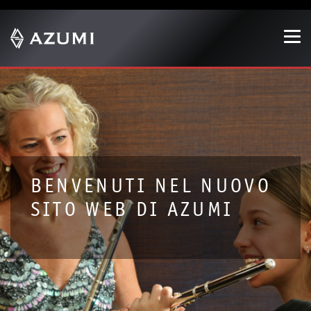
Show convenient version of this site
Don't show this message again
BENVENUTI NEL NUOVO
SITO WEB DI AZUMI