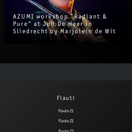
AZUMI workshop “Radiant &
Pure” at Joh De Heer in
Sliedrecht by Marjolein de Wit
Flauti
Flauto Z1
Flauto Z2
Flauto Z3