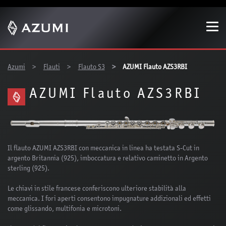
Show convenient version of this site
Don't show this message again
You are here:
Azumi
Flauti
Flauto S3
AZUMI Flauto AZS3RBI
AZUMI Flauto AZS3RBI
Il flauto AZUMI AZS3RBI con meccanica in linea ha testata S-Cut in
argento Britannia (925), imboccatura e relativo caminetto in Argento
sterling (925).
Le chiavi in stile francese conferiscono ulteriore stabilità alla
meccanica. I fori aperti consentono impugnature addizionali ed effetti
come glissando, multifonia e microtoni.