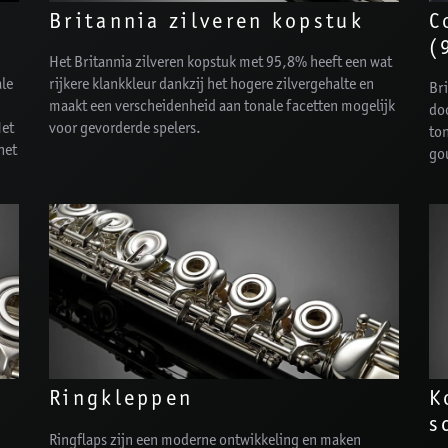
Britannia zilveren kopstuk
C
(
Het Britannia zilveren kopstuk met 95,8% heeft een wat
ale
rijkere klankkleur dankzij het hogere zilvergehalte en
Bri
maakt een verscheidenheid aan tonale facetten mogelijk
do
Het
voor gevorderde spelers.
ton
het
gou
Ringkleppen
K
s
Ringflaps zijn een moderne ontwikkeling en maken