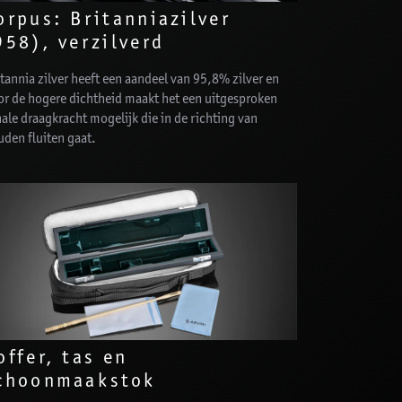
orpus: Britanniazilver
958), verzilverd
tannia zilver heeft een aandeel van 95,8% zilver en
or de hogere dichtheid maakt het een uitgesproken
ale draagkracht mogelijk die in de richting van
den fluiten gaat.
offer, tas en
choonmaakstok