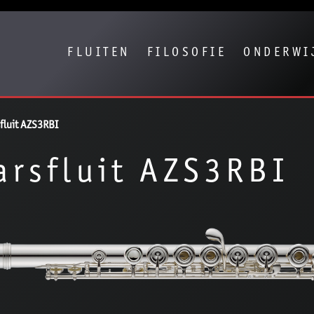
Show convenient version of this site
Don't show this message again
FLUITEN
FILOSOFIE
ONDERWI
fluit AZS3RBI
rsfluit AZS3RBI