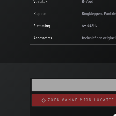
Voetstuk
B-Voet
Kleppen
Ringkleppen, Puntkle
Stemming
A= 442Hz
Accessoires
Inclusief een originel
ZOEK VANAF MIJN LOCATIE