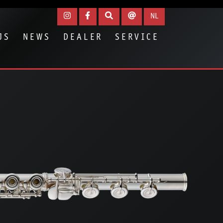
NL
JS
NEWS
DEALER
SERVICE