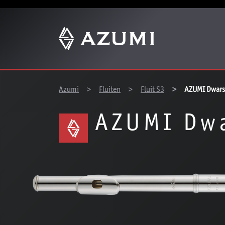
You are here:
Azumi
Fluiten
Fluit S3
AZUMI Dwars
AZUMI Dwa