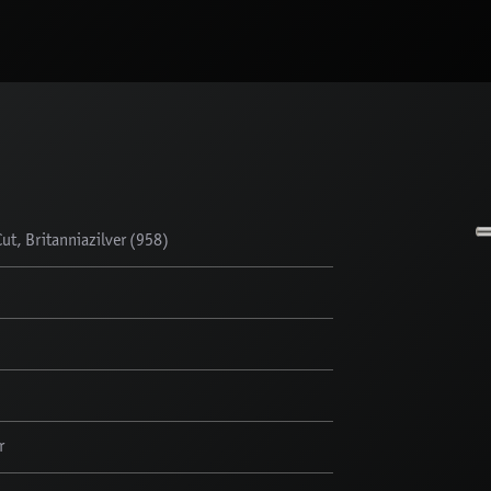
t, Britanniazilver (958)
r