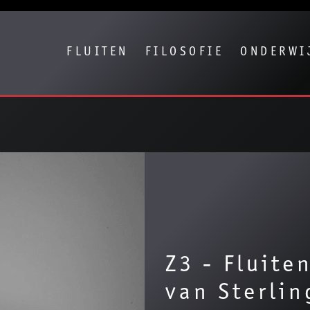
Show convenient version of this site
Don't show this message again
FLUITEN
FILOSOFIE
ONDERWI
Z3 - Fluite
van Sterlin