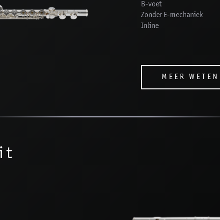
B-voet
Zonder E-mechaniek
Inline
MEER WETEN
it