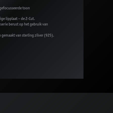
n gefocusseerde toon
ge lipplaat – de Z-Cut.
rie berust op het gebruik van
 gemaakt van sterling zilver (925).