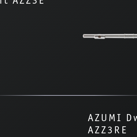
it AZZ3E
AZUMI Dw
AZZ3RE