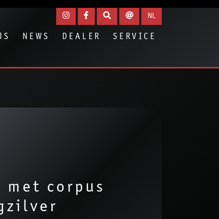
NL
JS
NEWS
DEALER
SERVICE
n met corpus
gzilver