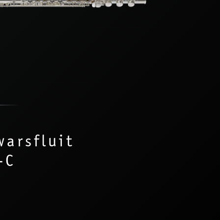
arsfluit
-C