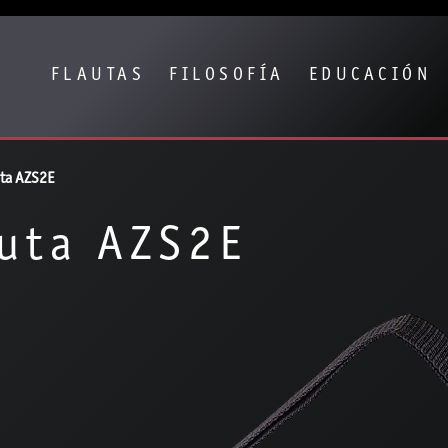
Show convenient version of this site
Don't show this message again
FLAUTAS
FILOSOFÍA
EDUCACIÓN
ta AZS2E
uta AZS2E