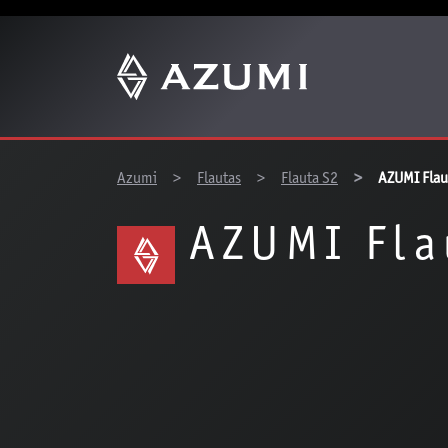
You are here:
Azumi
Flautas
Flauta S2
AZUMI Flau
AZUMI Fla