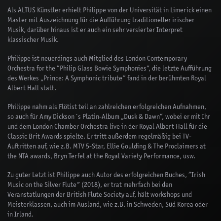
Als ALTUS Künstler erhielt Philippe von der Universität in Limerick einen
Master mit Auszeichnung für die Aufführung traditioneller irischer
Musik, darüber hinaus ist er auch ein sehr versierter Interpret
klassischer Musik.
Philippe ist neuerdings auch Mitglied des London Contemporary
Orchestra for the “Philip Glass Bowie Symphonies”, die letzte Aufführung
des Werkes „Prince: A Symphonic tribute“ fand in der berühmten Royal
Albert Hall statt.
Philippe nahm als Flötist teil an zahlreichen erfolgreichen Aufnahmen,
so auch für Amy Dickson´s Platin-Album „Dusk & Dawn“, wobei er mit Ihr
und dem London Chamber Orchestra live in der Royal Albert Hall für die
Classic Brit Awards spielte. Er tritt außerdem regelmäßig bei TV-
Auftritten auf, wie z.B. MTV 5-Star, Ellie Goulding & The Proclaimers at
the NTA awards, Bryn Terfel at the Royal Variety Performance, usw.
Zu guter Letzt ist Philippe auch Autor des erfolgreichen Buches, “Irish
Music on the Silver Flute” (2018), er trat mehrfach bei den
Veranstatlungen der British Flute Society auf, hält workshops und
Meisterklassen, auch im Ausland, wie z.B. in Schweden, Süd Korea oder
in Irland.