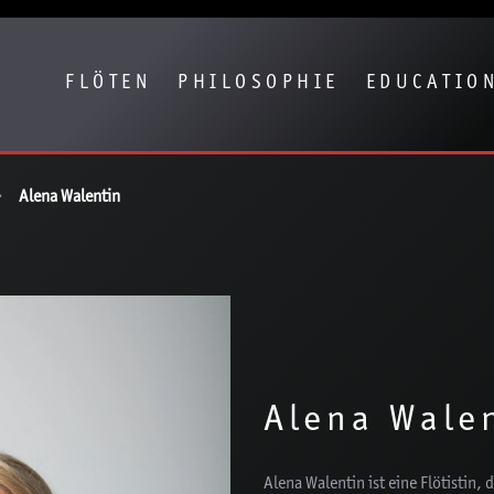
eige besser passende Version dieser Seite
Diese Meldung nicht mehr anze
FLÖTEN
PHILOSOPHIE
EDUCATIO
Alena Walentin
Alena Wale
Alena Walentin ist eine Flötistin, d