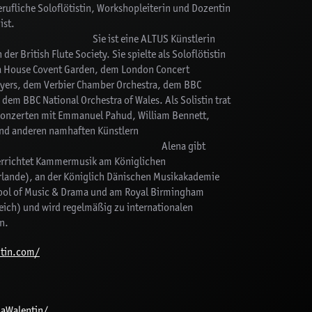
rufliche Soloflötistin, Workshopleiterin und Dozentin
torien tätig ist.
e ALTUS Künstlerin
er British Flute Society. Sie spielte als Soloflötistin
ra House Covent Garden, dem London Concert
ayers, dem Verbier Chamber Orchestra, dem BBC
em BBC National Orchestra of Wales. Als Solistin trat
onzerten mit Emmanuel Pahud, William Bennett,
nd anderen namhaften Künstlern
lena gibt
errichtet Kammermusik am Königlichen
lande), an der Königlich Dänischen Musikakademie
hool of Music & Drama und am Royal Birmingham
eich) und wird regelmäßig zu internationalen
n.
ntin.com/
aWalentin/