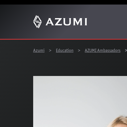
Z
You are here:
Azumi
Education
AZUMI Ambassadors