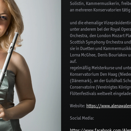
Solistin, Kammermusikerin, freibe
an mehreren Konserva
Sie ist ein
und die ehemalige Vizepräsidentin d
unter anderem bei der Royal Ope
Orchestra, den London Mozart Pl
Scottish Symphony Orchestra und d
sie in Duetten und Kammermusikk
Lorna McGhee, Denis Bouriakov u
auf. A
regelmäßig Meisterkurse und unt
Konservatorium Den Haag (Nieder
(Dänemark), an der Guildhall Sc
Conservatoire (Vereinigtes Königr
Flötenfestivals weltweit eingelade
Website:
https://www.alenawale
Social Media:
https://www.facebook.com/Alen