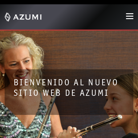
Show convenient version of this site
Don't show this message again
BIENVENIDO AL NUEVO
SITIO WEB DE AZUMI