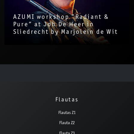
AZUMI workshop “Radiant &
Pure” at Joh De Heer in
Sliedrecht by Marjolein de Wit
Flautas
Flautas Z1
Flauta Z2
Flauta Z3