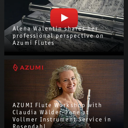
Alena Walentin shares her
professional perspective on
Azumi Flutes
We are delighted to have invited Alena Walentin to introduce
the Azumi Flute with us!Through this video, we hope to share
more about the story and…
AZUMI Flute Workshop with
Claudia Wälder-Jene at
Vollmer Instrument Service in
Rosendahl